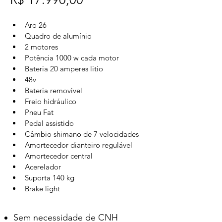
Aro 26 
Quadro de alumínio 
2 motores 
Potência 1000 w cada motor 
Bateria 20 amperes litio
48v
Bateria removivel 
Freio hidráulico 
Pneu Fat
Pedal assistido 
Câmbio shimano de 7 velocidades
Amortecedor dianteiro regulável 
Amortecedor central 
Acerelador 
Suporta 140 kg
Brake light
Sem necessidade de CNH