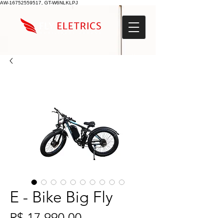
AW-16752559517, GT-W6NLKLPJ
E - Bike Big Fly
Preço
R$ 17.990,00