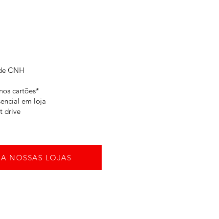
 de CNH
nos cartões*
encial em loja
t drive
A NOSSAS LOJAS