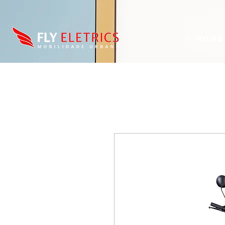
AW-16752559517, GT-W6NLKLPJ
Home