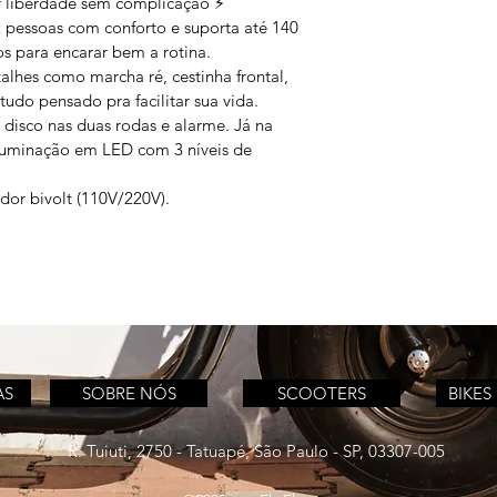
r liberdade sem complicação ⚡
2 pessoas com conforto e suporta até 140 
s para encarar bem a rotina.
talhes como marcha ré, cestinha frontal, 
tudo pensado pra facilitar sua vida.
 disco nas duas rodas e alarme. Já na 
 iluminação em LED com 3 níveis de 
ador bivolt (110V/220V).
AS
SOBRE NÓS
SCOOTERS
BIKES
R. Tuiuti, 2750 - Tatuapé, São Paulo - SP, 03307-005